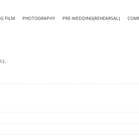
G FILM
PHOTOGRAPHY
PRE-WEDDING(REHEARSAL)
COMM
다
.