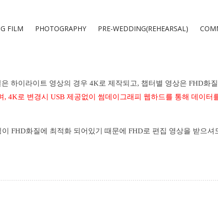
G FILM
PHOTOGRAPHY
PRE-WEDDING(REHEARSAL)
COMM
질은
하이라이트 영상의 경우
4K로 제작되고,
챕터별 영상은 FHD화
며, 4K로 변경시 USB 제공없이 썸데이그래피 웹하드를 통해 데이터
팅이
FHD
화질에
최적화
되어있기
때문에
FHD
로
편집
영상을
받으셔