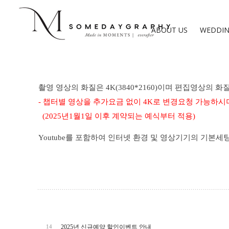
ABOUT US
WEDDIN
촬영
영상의
화질은
4K(3840*2160)
이며
편집
영상의
화
- 챕터별 영상을 추가요금 없이 4K로 변경요청 가능하시
(2025년1월1일 이후 계약되는 예식부터 적용)
Youtube
를
포함하여
인터넷
환경
및
영상기기의
기본세
2025년 신규예약 할인이벤트 안내
14