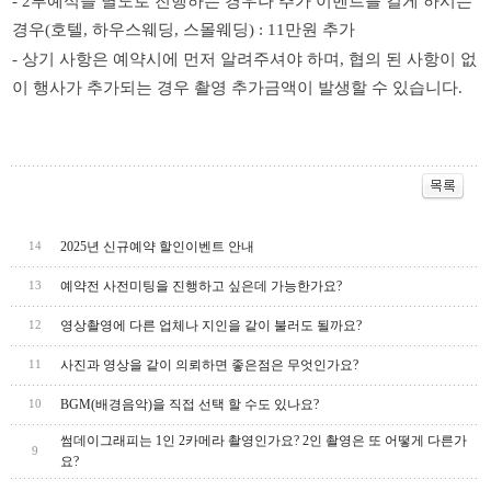
- 2
부예식을
별도로
진행하는
경우나
추가
이벤트를
길게
하시는
경우
(
호텔
,
하우스웨딩
,
스몰웨딩
) : 11
만원
추가
-
상기
사항은
예약시에
먼저
알려주셔야
하며
,
협의
된
사항이
없
이
행사가
추가되는
경우
촬영
추가금액이
발생할
수
있습니다
.
2025년 신규예약 할인이벤트 안내
14
예약전 사전미팅을 진행하고 싶은데 가능한가요?
13
영상촬영에 다른 업체나 지인을 같이 불러도 될까요?
12
사진과 영상을 같이 의뢰하면 좋은점은 무엇인가요?
11
BGM(배경음악)을 직접 선택 할 수도 있나요?
10
썸데이그래피는 1인 2카메라 촬영인가요? 2인 촬영은 또 어떻게 다른가
9
요?