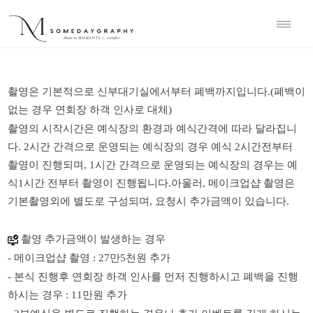
촬영은
기본적으로
신부대기실에서부터
폐백까지입니다
.(
폐백이
없는
경우
연회장
하객
인사로
대체
)
촬영의
시작시간은
예식장의
환경과
예식간격에
따라
달라집니
다
. 2
시간
간격으로
운영되는
예식장의
경우
예식
2
시간전부터
촬영이
진행되며
, 1
시간
간격으로
운영되는
예식장의
경우는
예
식
1
시간
전부터
촬영이
진행됩니다
.
아울러
,
메이크업샵
촬영은
기본촬영외에
별도로
구성되며
,
요청시
추가금액이
있습니다
.
촬영
추가금액이
발생하는
경우
-
메이크업샵
촬영
: 27만5천
원
추가
-
본식
진행후
연회장
하객
인사를
먼저
진행하시고
폐백을
진행
하시는
경우
: 11
만원
추가