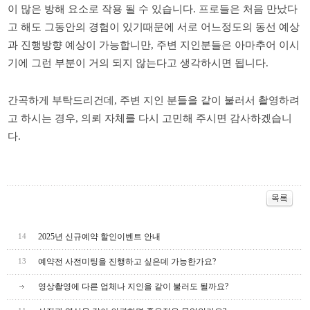
이
많은
방해
요소로
작용
될
수
있습니다
.
프로들은
처음
만났다
고
해도
그동안의
경험이
있기때문에
서로
어느정도의
동선
예상
과
진행방향
예상이
가능합니만
,
주변
지인분들은
아마추어
이시
기에
그런
부분이
거의
되지
않는다고
생각하시면
됩니다
.
간곡하게
부탁드리건데
,
주변
지인
분들을
같이
불러서
촬영하려
고
하시는
경우
,
의뢰
자체를
다시
고민해
주시면
감사하겠습니
다
.
2025년 신규예약 할인이벤트 안내
14
예약전 사전미팅을 진행하고 싶은데 가능한가요?
13
영상촬영에 다른 업체나 지인을 같이 불러도 될까요?