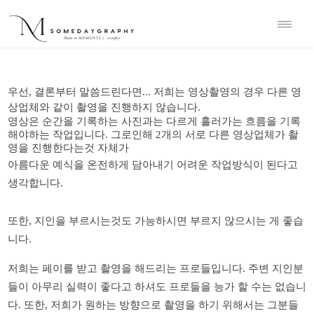
우선, 결론부터
말씀드린다면...
저희는 영상촬영의 경우 다른 영
상업체와 같이 촬영을 진행하지 않습니다.
영상은 순간을 기록하는 사진과는 다르게 흘러가는 흐름을 기록
해야하는 작업입니다. 그로인해 2개의 서로 다른 영상업체가 촬
영을 진행한다는것 자체가
아름다운 예식을 온전하게 담아내기 어려운 작업방식이 된다고
생각합니다.
또한, 지인을 부르시는것도 가능하시면
부르지
않으시는
게
좋습
니다
.
저희는
페이를
받고
촬영을
해드리는
프로들입니다
.
주변
지인분
들이
아무리
실력이
좋다고
하셔도
프로들을
능가
할
수는
없습니
다
.
또한
,
저희가
원하는
방향으로
촬영을
하기
위해서는
그분들