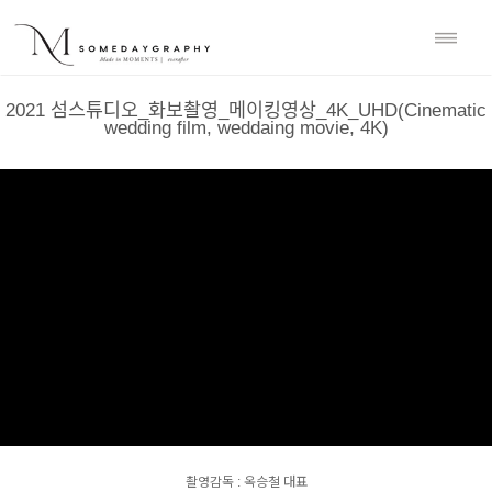
2021 섬스튜디오_화보촬영_메이킹영상_4K_UHD(Cinematic
wedding film, weddaing movie, 4K)
촬영감독 : 옥승철 대표